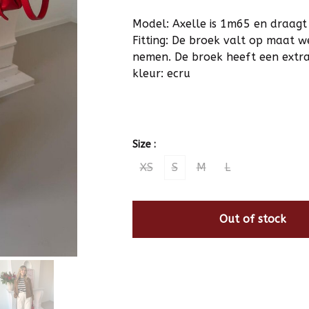
Model: Axelle is 1m65 en draagt
Fitting: De broek valt op maat we
nemen. De broek heeft een extra
kleur: ecru
Size :
XS
S
M
L
Out of stock