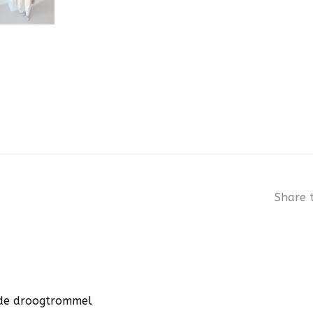
Share t
n de droogtrommel