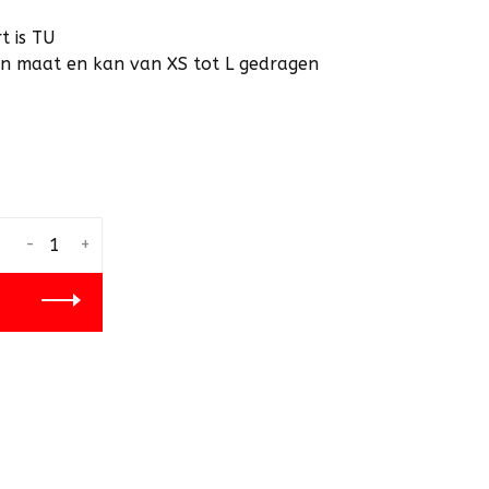
t is TU
van maat en kan van XS tot L gedragen
-
+