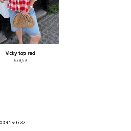
Vicky top red
€39,99
1009150782