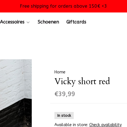
Free shipping for orders above 150€ <3
Accessoires
Schoenen
Giftcards
Home
Vicky short red
€39,99
In stock
Available in store:
Check availability