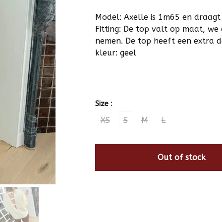
Model: Axelle is 1m65 en draagt
Fitting: De top valt op maat, we 
nemen. De top heeft een extra de
kleur: geel
Size :
XS
S
M
L
Out of stock