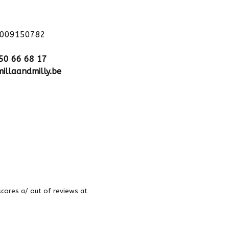
1009150782
50 66 68 17
illaandmilly.be
scores a
/
out of
reviews at