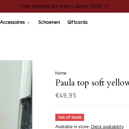
Free shipping for orders above 150€ <3
Accessoires
Schoenen
Giftcards
Home
Paula top soft yello
€49,95
Out of stock
Available in store:
Check availability