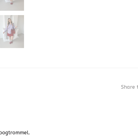
Share t
droogtrommel.