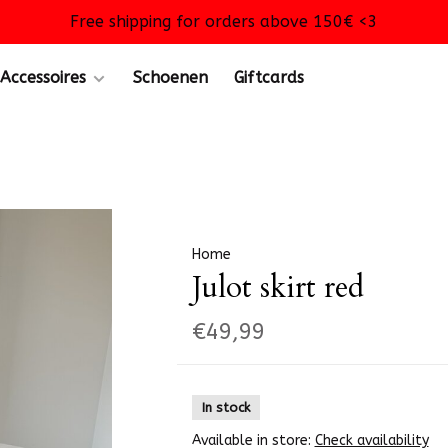
Free shipping for orders above 150€ <3
Accessoires
Schoenen
Giftcards
Home
Julot skirt red
€49,99
In stock
Available in store:
Check availability