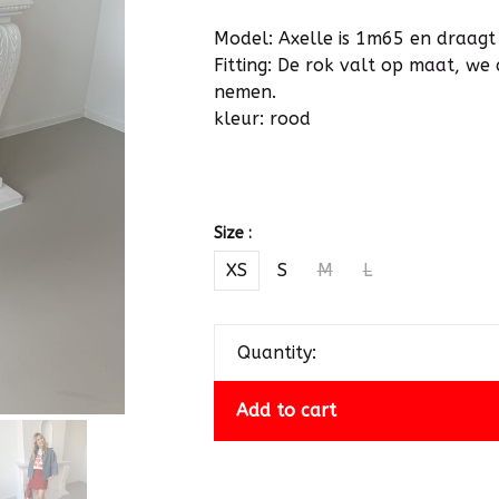
Model: Axelle is 1m65 en draagt
Fitting: De rok valt op maat, we 
nemen.
kleur: rood
Size :
XS
S
M
L
Quantity:
Add to cart