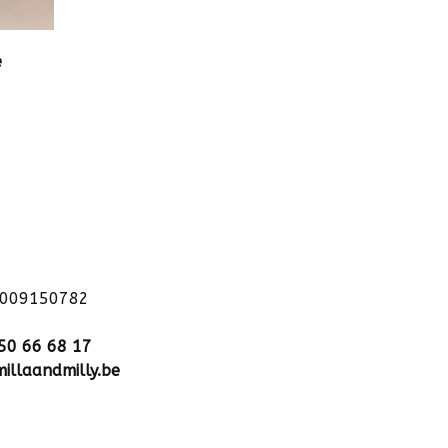
e
1009150782
50 66 68 17
illaandmilly.be