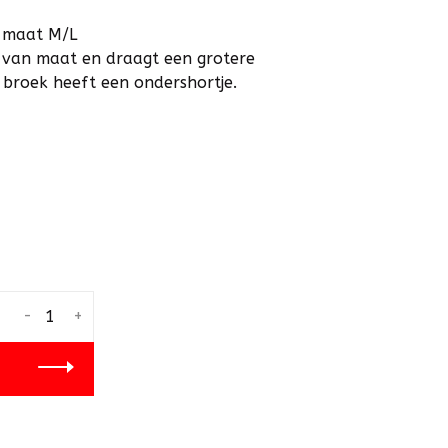
t maat M/L
er van maat en draagt een grotere
 broek heeft een ondershortje.
-
+