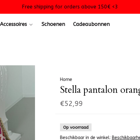
Free shipping for orders above 150€ <3
Accessoires
Schoenen
Cadeaubonnen
Home
Stella pantalon oran
€52,99
Op voorraad
Beschikbaar in de winkel:
Beschikbaarh