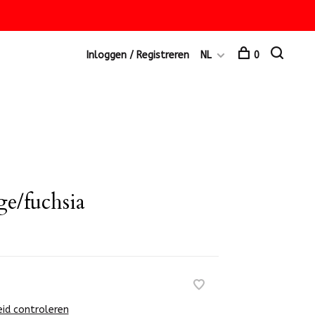
Inloggen / Registreren
NL
0
ge/fuchsia
eid controleren