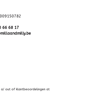
1009150782
0 66 68 17
millaandmilly.be
 a
/
out of
klantbeoordelingen at