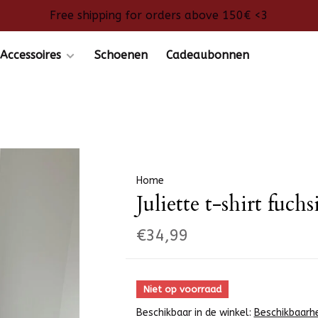
Free shipping for orders above 150€ <3
Accessoires
Schoenen
Cadeaubonnen
Home
Juliette t-shirt fuchs
€34,99
Niet op voorraad
Beschikbaar in de winkel:
Beschikbaarh