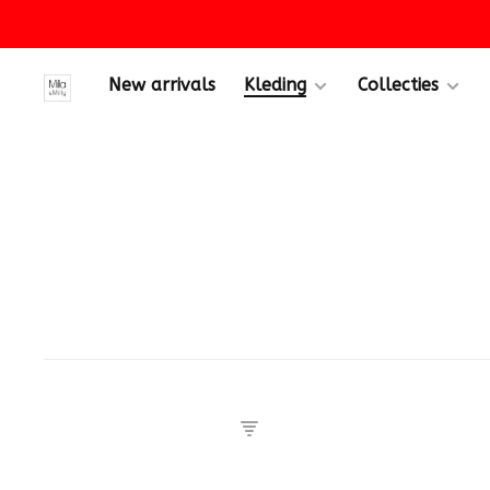
New arrivals
Kleding
Collecties
eën
als