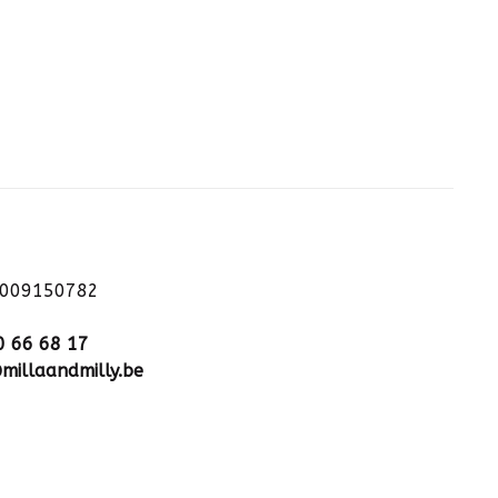
1009150782
0 66 68 17
millaandmilly.be