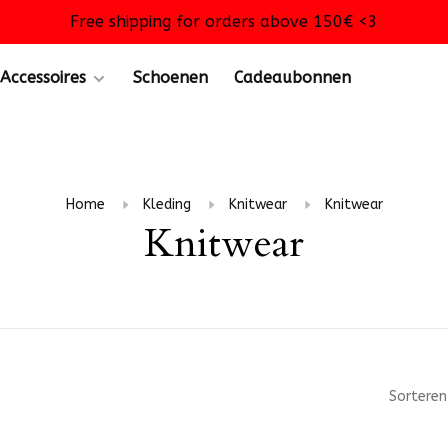
Free shipping for orders above 150€ <3
Accessoires
Schoenen
Cadeaubonnen
Home
Kleding
Knitwear
Knitwear
Knitwear
Sorteren