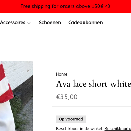
Free shipping for orders above 150€ <3
Accessoires
Schoenen
Cadeaubonnen
Home
Ava lace short whit
€35,00
Op voorraad
Beschikbaar in de winkel:
Beschikbaarh