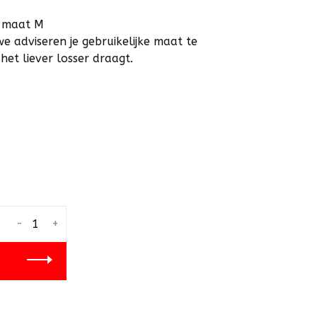
t maat M
we adviseren je gebruikelijke maat te
het liever losser draagt.
-
+