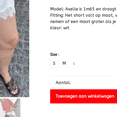
Model: Axelle is 1m65 en draag
Fitting: Het short valt op maat, 
nemen of een maat groter als je 
kleur: wit
Size :
S
M
L
Aantal:
Toevoegen aan winkelwagen