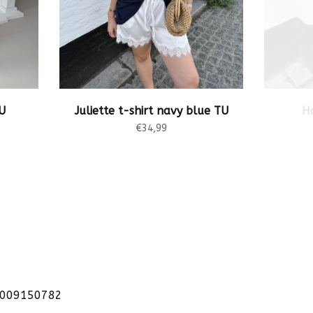
TU
Juliette t-shirt navy blue TU
H
€34,99
1009150782