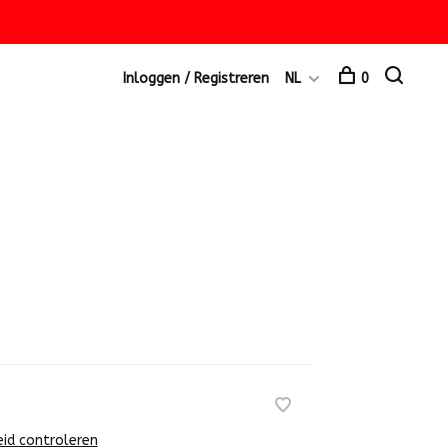
Inloggen / Registreren
NL
0
e
eid controleren