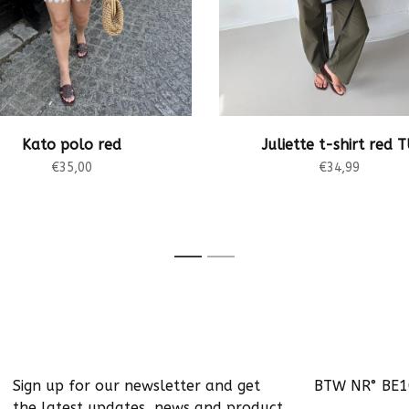
Kato polo red
Juliette t-shirt red 
€35,00
€34,99
1
2
Sign up for our newsletter and get
BTW NR° BE
the latest updates, news and product