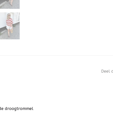
Deel d
n de droogtrommel