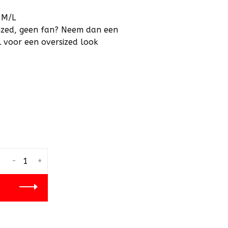
 M/L
rsized, geen fan? Neem dan een
L voor een oversized look
-
+