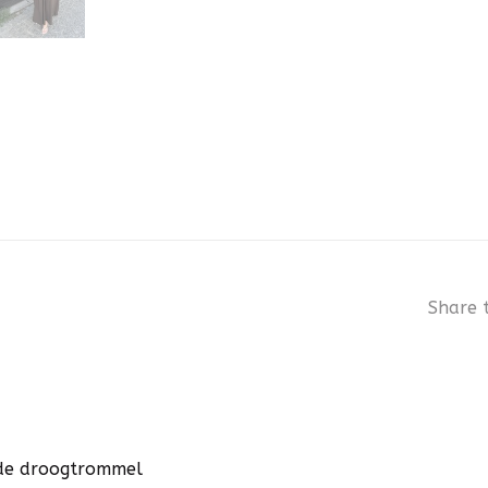
Share t
n de droogtrommel