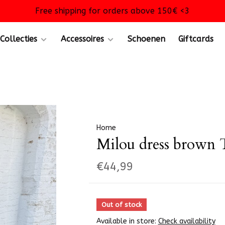
Free shipping for orders above 150€ <3
Collecties
Accessoires
Schoenen
Giftcards
Home
Milou dress brown
€44,99
Out of stock
Available in store:
Check availability