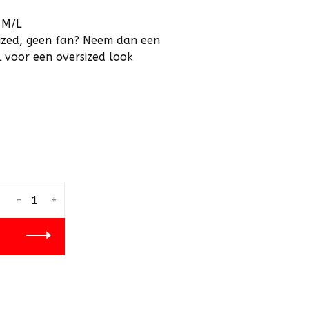
 M/L
rsized, geen fan? Neem dan een
L voor een oversized look
-
+