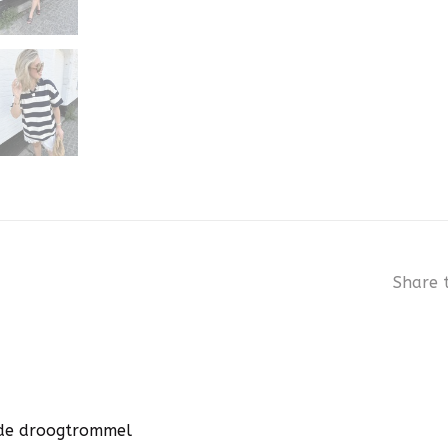
Share t
n de droogtrommel