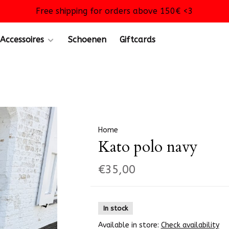
Free shipping for orders above 150€ <3
Accessoires
Schoenen
Giftcards
Home
Kato polo navy
€35,00
In stock
Available in store:
Check availability