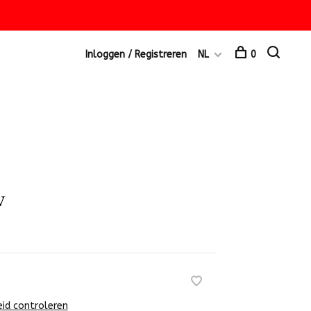
Inloggen / Registreren
NL
0
w
eid controleren