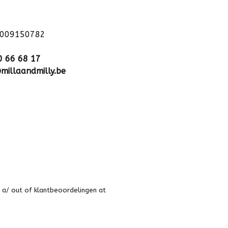
1009150782
0 66 68 17
millaandmilly.be
 a
/
out of
klantbeoordelingen at