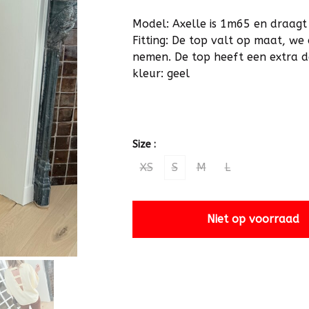
Model: Axelle is 1m65 en draagt
Fitting: De top valt op maat, we 
nemen. De top heeft een extra de
kleur: geel
Size :
XS
S
M
L
Niet op voorraad