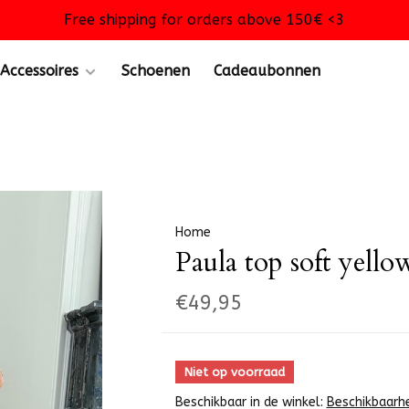
Free shipping for orders above 150€ <3
Accessoires
Schoenen
Cadeaubonnen
Home
Paula top soft yello
€49,95
Niet op voorraad
Beschikbaar in de winkel:
Beschikbaarh