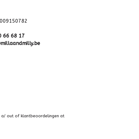
1009150782
0 66 68 17
millaandmilly.be
 a
/
out of
klantbeoordelingen at