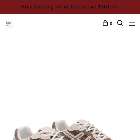
Free shipping for orders above 150€ <3
0