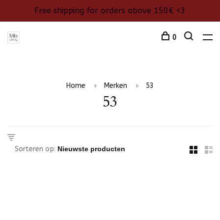
Free shipping for orders above 150€ <3
0
Home
Merken
53
53
Sorteren op: