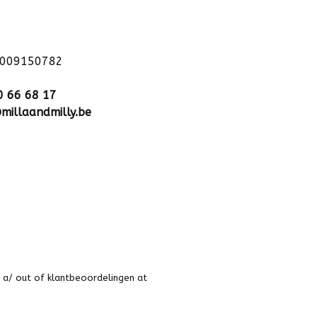
1009150782
0 66 68 17
millaandmilly.be
 a
/
out of
klantbeoordelingen at