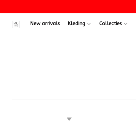
New arrivals
Kleding
Collecties
eën
als